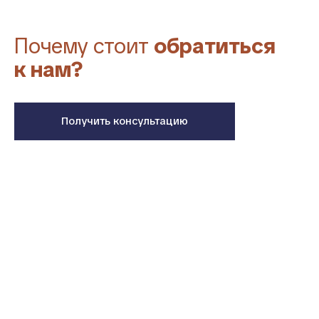
Почему стоит
обратиться
к нам?
Получить консультацию
Команда профессионалов
Мы — опытные кровельщики, знающие все
тонкости монтажа и ремонта крыш. Каждый